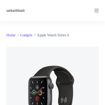
S
k
sarkaribharti
i
p
t
o
c
o
Home
/
Gadgets
/
Apple Watch Series 6
n
t
e
n
t