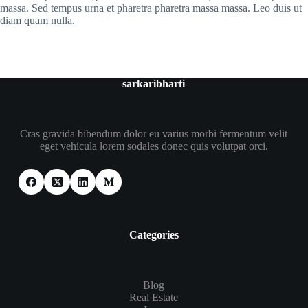
massa. Sed tempus urna et pharetra pharetra massa massa. Leo duis ut
diam quam nulla.
sarkaribharti
Cras gravida bibendum dolor eu varius morbi fermentum velit
eget vehicula lorem sodales donec quis volutpat orci.
Categories
Blog
Real Estate