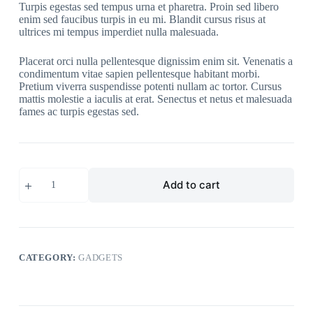
Turpis egestas sed tempus urna et pharetra. Proin sed libero
enim sed faucibus turpis in eu mi. Blandit cursus risus at
ultrices mi tempus imperdiet nulla malesuada.
Placerat orci nulla pellentesque dignissim enim sit. Venenatis a
condimentum vitae sapien pellentesque habitant morbi.
Pretium viverra suspendisse potenti nullam ac tortor. Cursus
mattis molestie a iaculis at erat. Senectus et netus et malesuada
fames ac turpis egestas sed.
Apple
Add to cart
Watch
Series
6
quantity
CATEGORY:
GADGETS